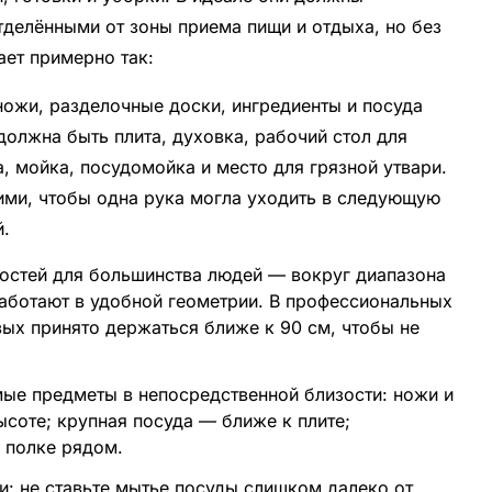
отделёнными от зоны приема пищи и отдыха, но без
ает примерно так:
ожи, разделочные доски, ингредиенты и посуда
должна быть плита, духовка, рабочий стол для
а, мойка, посудомойка и место для грязной утвари.
ими, чтобы одна рука могла уходить в следующую
й.
остей для большинства людей — вокруг диапазона
работают в удобной геометрии. В профессиональных
вых принято держаться ближе к 90 см, чтобы не
мые предметы в непосредственной близости: ножи и
соте; крупная посуда — ближе к плите;
 полке рядом.
и: не ставьте мытье посуды слишком далеко от