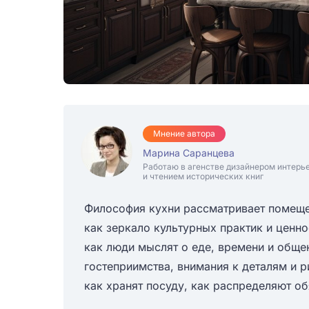
Мнение автора
Марина Саранцева
Работаю в агенстве дизайнером интерь
и чтением исторических книг
Философия кухни рассматривает помещен
как зеркало культурных практик и ценно
как люди мыслят о еде, времени и обще
гостеприимства, внимания к деталям и р
как хранят посуду, как распределяют об