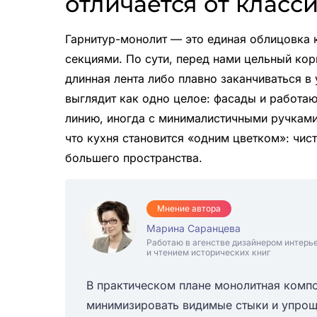
отличается от класс
Гарнитур-монолит — это единая облицовка 
секциями. По сути, перед нами цельный ко
длинная лента либо плавно заканчиваться в
выглядит как одно целое: фасады и работа
линию, иногда с минималистичными ручками 
что кухня становится «одним цветком»: чис
большего пространства.
Мнение автора
Марина Саранцева
Работаю в агенстве дизайнером интерь
и чтением исторических книг
В практическом плане монолитная компо
минимизировать видимые стыки и упрощ