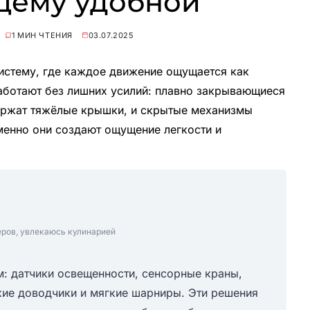
щему удобной
1 МИН ЧТЕНИЯ
03.07.2025
истему, где каждое движение ощущается как
аботают без лишних усилий: плавно закрывающиеся
ержат тяжёлые крышки, и скрытые механизмы
менно они создают ощущение легкости и
еров, увлекаюсь кулинарией
м: датчики освещенности, сенсорные краны,
хие доводчики и мягкие шарниры. Эти решения