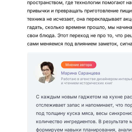
пространством, где технологии помогают на
привычки и превращать приготовление пищи
техника не исчезает, она перекладывает ак
гадать, сколько времени прошло, мы начин
свои блюда. Этот переход не про то, что ре
сами меняемся под влиянием заметок, сигна
Мнение автора
Марина Саранцева
Работаю в агенстве дизайнером интерь
и чтением исторических книг
С каждым новым гаджетом на кухне рас
отслеживает запас и напоминает, что п
под толщину куска мяса, весы синхрон
количество ингредиентов. В результате
формируем навыки планирования, анали