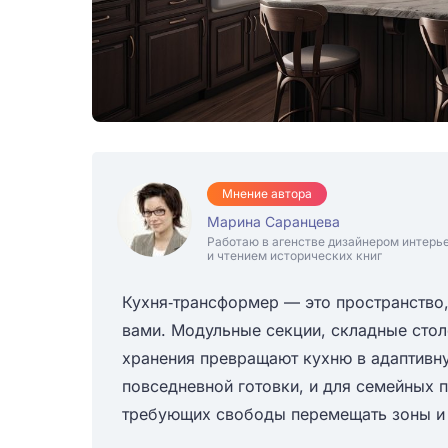
Мнение автора
Марина Саранцева
Работаю в агенстве дизайнером интерь
и чтением исторических книг
Кухня‑трансформер — это пространство,
вами. Модульные секции, складные сто
хранения превращают кухню в адаптивн
повседневной готовки, и для семейных п
требующих свободы перемещать зоны и 