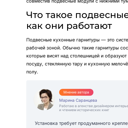
совместив подвесные модули с нижними ту
Что такое подвесны
как они работают
Подвесные кухонные гарнитуры — это систе
рабочей зоной. Обычно такие гарнитуры сос
которые висят над столешницей и образуют
посуду, стеклянную тару и кухонную мелочё
полу.
Мнение автора
Марина Саранцева
Работаю в агенстве дизайнером интерь
и чтением исторических книг
Установка требует продуманного крепле