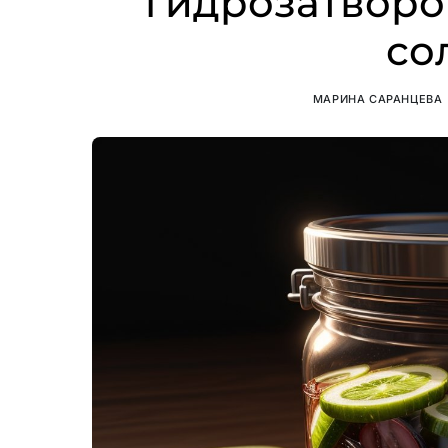
гидрозатворо
со
МАРИНА САРАНЦЕВА