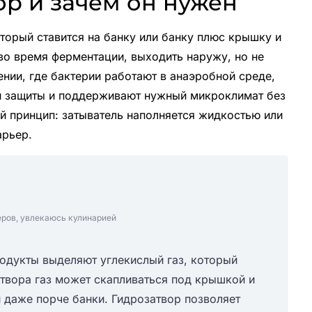
ор и зачем он нужен
торый ставится на банку или банку плюс крышку и
о время ферментации, выходить наружу, но не
ении, где бактерии работают в анаэробной среде,
ой защиты и поддерживают нужный микроклимат без
й принцип: затыватель наполняется жидкостью или
арьер.
еров, увлекаюсь кулинарией
одукты выделяют углекислый газ, который
атвора газ может скапливаться под крышкой и
и даже порче банки. Гидрозатвор позволяет