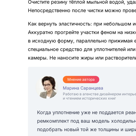
Очистите резину тёплой мыльной водой, уда
Непосредственно после чистки можно прове
Как вернуть эластичность: при небольшом и
Аккуратно прогрейте участки феном на низ
в исходную форму, параллельно прижимая ег
специальное средство для уплотнителей или
камеры. Не наносите жиры или растворител
Мнение автора
Марина Саранцева
Работаю в агенстве дизайнером интерь
и чтением исторических книг
Когда уплотнение уже не поддается реа
ремкомплект под ваш модель холодильни
подобрать новый той же толщины и шири