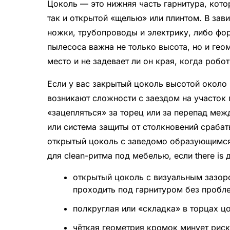
Цоколь — это нижняя часть гарнитура, кот
так и открытой «щелью» или плинтом. В зав
ножки, трубопроводы и электрику, либо фо
пылесоса важна не только высота, но и гео
место и не задевает ли он края, когда робо
Если у вас закрытый цоколь высотой около 
возникают сложности с заездом на участок 
«зацепляться» за торец или за перепад меж
или система защиты от столкновений сраба
открытый цоколь с заведомо образующимся
для clean-ритма под мебелью, если there is
открытый цоколь с визуальным зазор
проходить под гарнитуром без пробл
полкруглая или «складка» в торцах ц
чёткая геометрия кромок минует рис