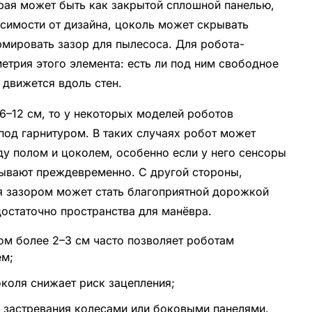
орая может быть как закрытой сплошной панелью,
исимости от дизайна, цоколь может скрывать
рмировать зазор для пылесоса. Для робота-
метрия этого элемента: есть ли под ним свободное
т движется вдоль стен.
6–12 см, то у некоторых моделей роботов
под гарнитуром. В таких случаях робот может
ду полом и цоколем, особенно если у него сенсоры
тывают преждевременно. С другой стороны,
 зазором может стать благоприятной дорожкой
 достаточно пространства для манёвра.
ом более 2–3 см часто позволяет роботам
ем;
околя снижает риск зацепления;
к застревания колесами или боковыми панелями.