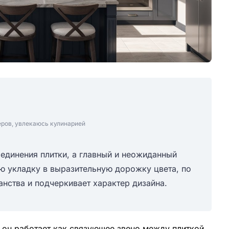
еров, увлекаюсь кулинарией
оединения плитки, а главный и неожиданный
ю укладку в выразительную дорожку цвета, по
анства и подчеркивает характер дизайна.
 он работает как связующее звено между плиткой,