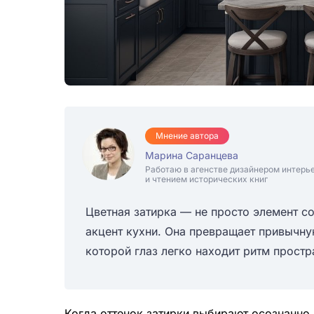
Мнение автора
Марина Саранцева
Работаю в агенстве дизайнером интерь
и чтением исторических книг
Цветная затирка — не просто элемент с
акцент кухни. Она превращает привычну
которой глаз легко находит ритм простр
Когда оттенок затирки выбирают осознанно,