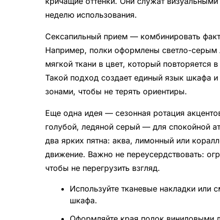
кричащие оттенки. Они служат визуальными
неделю использования.
Сексапильный прием — комбинировать факту
Например, полки оформлены светло-серым л
мягкой ткани в цвет, который повторяется 
Такой подход создает единый язык шкафа и
зонами, чтобы не терять ориентиры.
Еще одна идея — сезонная ротация акценто
голубой, ледяной серый — для спокойной ат
два ярких пятна: аква, лимонный или корал
движение. Важно не переусердствовать: огр
чтобы не перегрузить взгляд.
Используйте тканевые накладки или с
шкафа.
Оформляйте края полок виниловыми л