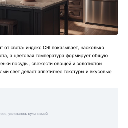
т от света: индекс CRI показывает, насколько
вета, а цветовая температура формирует общую
енки посуды, свежести овощей и золотистой
плый свет делает аппетитнее текстуры и вкусовые
еров, увлекаюсь кулинарией