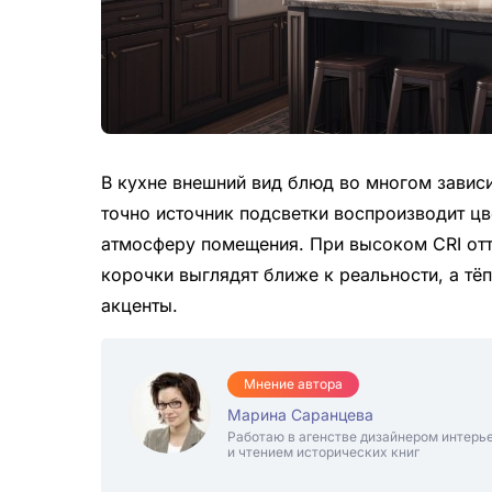
В кухне внешний вид блюд во многом зависи
точно источник подсветки воспроизводит ц
атмосферу помещения. При высоком CRI отт
корочки выглядят ближе к реальности, а тё
акценты.
Мнение автора
Марина Саранцева
Работаю в агенстве дизайнером интерь
и чтением исторических книг