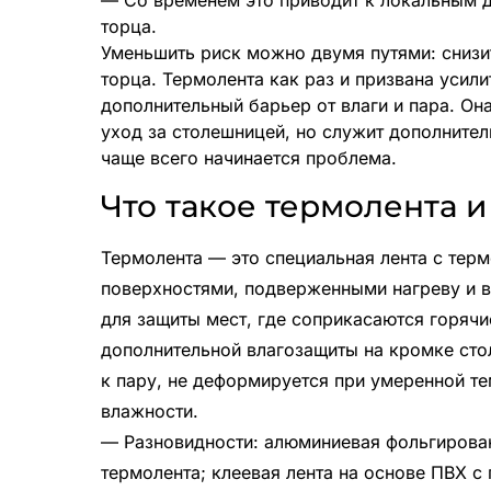
— Со временем это приводит к локальным д
торца.
Уменьшить риск можно двумя путями: снизит
торца. Термолента как раз и призвана усил
дополнительный барьер от влаги и пара. Она
уход за столешницей, но служит дополнител
чаще всего начинается проблема.
Что такое термолента 
Термолента — это специальная лента с терм
поверхностями, подверженными нагреву и 
для защиты мест, где соприкасаются горяч
дополнительной влагозащиты на кромке сто
к пару, не деформируется при умеренной те
влажности.
— Разновидности: алюминиевая фольгирован
термолента; клеевая лента на основе ПВХ с