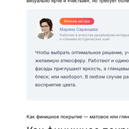
визуально ярче и «чистым», но требует бол
Мнение автора
Марина Саранцева
Работаю в агенстве дизайнером интерь
и чтением исторических книг
Чтобы выбрать оптимальное решение, уч
желаемую атмосферу. Работают и одиноч
фасады приглушают яркость, а глянцевы
блеск; или наоборот. В любом случае р
восприятие цвета.
Как финишное покрытие — матовое или глян