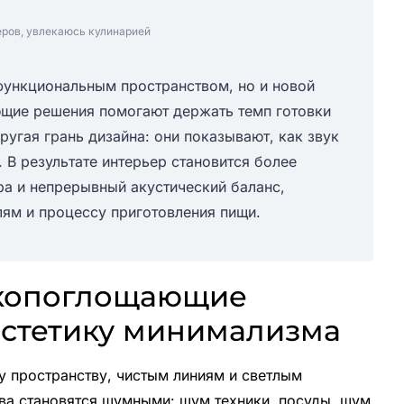
еров, увлекаюсь кулинарией
 функциональным пространством, но и новой
щие решения помогают держать темп готовки
угая грань дизайна: они показывают, как звук
 В результате интерьер становится более
ра и непрерывный акустический баланс,
ям и процессу приготовления пищи.
вукопоглощающие
эстетику минимализма
 пространству, чистым линиям и светлым
тва становятся шумными: шум техники, посуды, шум