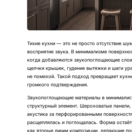
Тихие кухни — это не просто отсутствие шу
восприятие звука. В минимализме поверхнос
когда добавляются звукопоглощающие слои,
щелчки крышек, гудение вытяжки и шаги ур
не помехой. Такой подход превращает кухню
громкого подтверждения.
Звукопоглощающие материалы в минималист
структурный элемент. Шероховатые панели,
акустика за перфорированными поверхностя
расщеплялась и поглощалась. Форма остаётс
как вторые линии композиции, делающие по