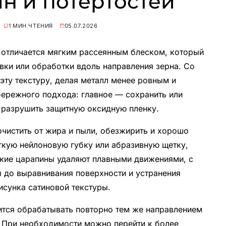
н и потертостей
1 МИН ЧТЕНИЯ
05.07.2026
 отличается мягким рассеянным блеском, который
вки или обработки вдоль направления зерна. Со
эту текстуру, делая металл менее ровным и
бережного подхода: главное — сохранить или
е разрушить защитную оксидную пленку.
очистить от жира и пыли, обезжирить и хорошо
гкую нейлоновую губку или абразивную щетку,
гкие царапины удаляют плавными движениями, с
 до выравнивания поверхности и устранения
исунка сатиновой текстуры.
ится обрабатывать повторно тем же направлением
. При необходимости можно перейти к более